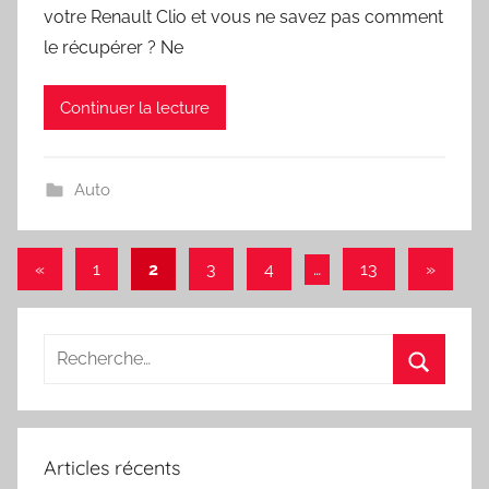
votre Renault Clio et vous ne savez pas comment
le récupérer ? Ne
Continuer la lecture
Auto
Navigation
Articles
Articles
«
1
2
3
4
…
13
»
précédents
suivant
des
articles
Recherche
pour
Recherc
:
Articles récents