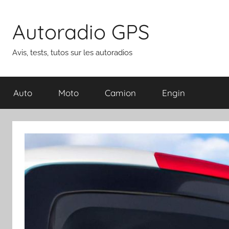
Aller
au
Autoradio GPS
contenu
Avis, tests, tutos sur les autoradios
Auto
Moto
Camion
Engin