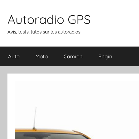
Aller
au
Autoradio GPS
contenu
Avis, tests, tutos sur les autoradios
Auto
Moto
Camion
Engin