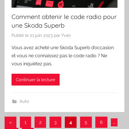
Comment obtenir le code radio pour
une Skoda Superb
Publié le
21 juin 2023
par
Yvan
Vous avez acheté une Skoda Superb d’occasion
et vous ne connaissez pas le code radio ? Ne
vous inquiétez pas,
Continuer la lecture
Auto
Navigation
Articles
«
1
2
3
4
5
6
…