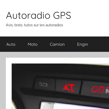
Aller
au
Autoradio GPS
contenu
Avis, tests, tutos sur les autoradios
Auto
Moto
Camion
Engin